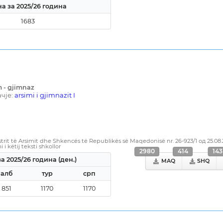
а за 2025/26 година
1683
m - gjimnaz
чје:
arsimi i gjimnazit I
rit të Arsimit dhe Shkencës të Republikës së Maqedonisë nr. 26-923/1 од 25.08
i këtij teksti shkollor
2980
414
143
а 2025/26 година (ден.)
MAQ
SHQ
алб
тур
срп
851
1170
1170