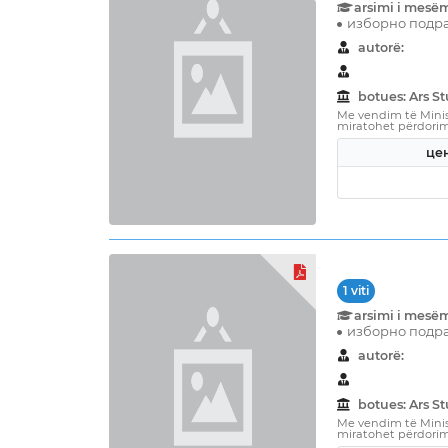
arsimi i mesë
изборно подра
autorë:
botues: Ars 
Me vendim të Minist
miratohet përdorimi 
цен
1 viti
arsimi i mesë
изборно подра
autorë:
botues: Ars 
Me vendim të Minist
miratohet përdorimi 