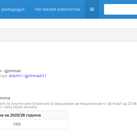
 pedagogjik
Për tekstet elektronike
m - gjimnaz
чје:
arsimi i gjimnazit I
amina
rit të Arsimit dhe Shkencës të Republikës së Maqedonisë nr. 26-944/1 од 27.08
i këtij teksti shkollor
а за 2025/26 година
1701