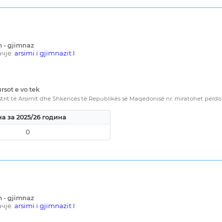
m - gjimnaz
чје:
arsimi i gjimnazit I
rsot e vo tek
rit të Arsimit dhe Shkencës të Republikës së Maqedonisë nr. miratohet përdorim
а за 2025/26 година
0
m - gjimnaz
чје:
arsimi i gjimnazit I