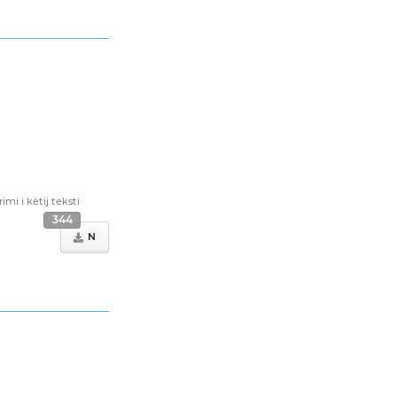
i i këtij teksti
344
N