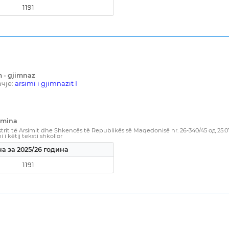
1191
m - gjimnaz
чје:
arsimi i gjimnazit I
amina
rit të Arsimit dhe Shkencës të Republikës së Maqedonisë nr. 26-340/45 од 25.0
i këtij teksti shkollor
а за 2025/26 година
1191