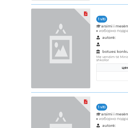
1 viti
arsimi i mesë
изборно подра
autorë:
botues: konku
Me vendim të Minist
shkollor
цен
1 viti
arsimi i mesë
изборно подра
autorë: