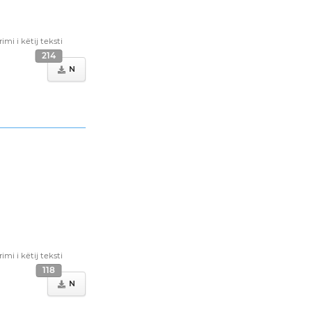
i i këtij teksti
214
N
i i këtij teksti
118
N