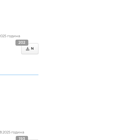
.2025 година
202
N
08.2025 година
193