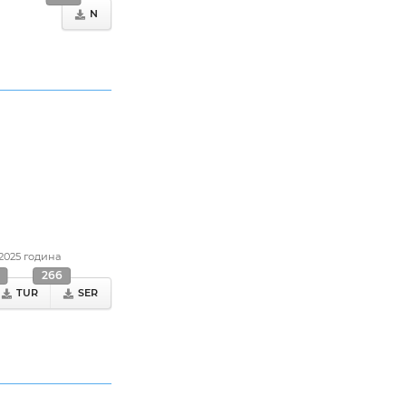
N
.2025 година
266
TUR
SER