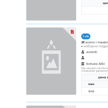
цен
1 viti
arsimi i mesë
изборно подра
autorë:
botues: Albi
Me vendim të Minist
miratohet përdorimi 
цена з
мак
846