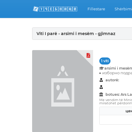
Fillestare
Shërbimi
Viti I parë - arsimi i mesëm - gjimnaz
1 viti
arsimi i mesë
изборно подра
autorë:
botues: Ars L
Me vendim të Minist
miratohet përdorimi 
цен