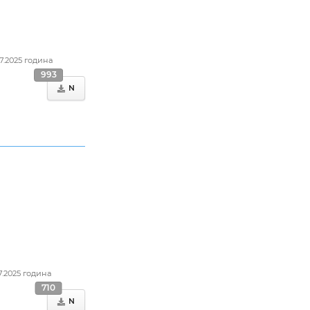
07.2025 година
993
N
7.2025 година
710
N