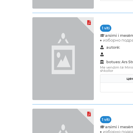
1 viti
arsimi i mesë
изборно подра
autorë:
botues: Ars 
Me vendim të Minist
shkollor
цен
1 viti
arsimi i mesë
изборно подра