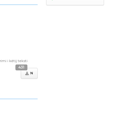
i i këtij teksti
431
N