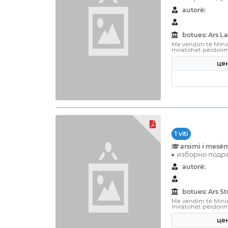
autorë:
botues: Ars L
Me vendim të Minist
miratohet përdorimi 
цен
1 viti
arsimi i mesë
изборно подра
autorë:
botues: Ars 
Me vendim të Minist
miratohet përdorimi 
цен