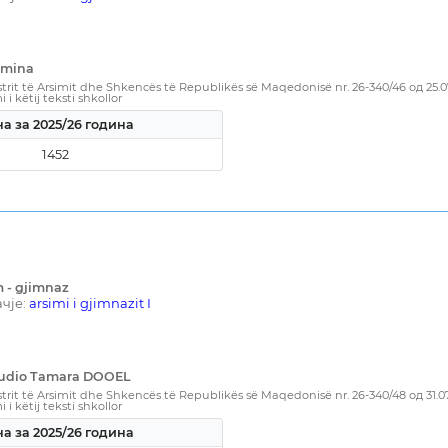
amina
rit të Arsimit dhe Shkencës të Republikës së Maqedonisë nr. 26-340/46 од 25.
i këtij teksti shkollor
а за 2025/26 година
1452
m - gjimnaz
чје:
arsimi i gjimnazit I
Studio Tamara DOOEL
rit të Arsimit dhe Shkencës të Republikës së Maqedonisë nr. 26-340/48 од 31.0
i këtij teksti shkollor
а за 2025/26 година