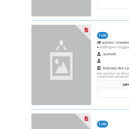
1 viti
arsimi i mesë
изборно подра
autorë:
botues: Ars L
Me vendim të Minist
miratohet përdorimi 
цен
1 viti