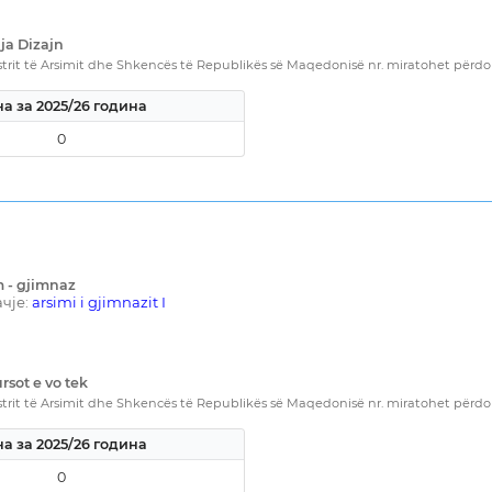
ja Dizajn
rit të Arsimit dhe Shkencës të Republikës së Maqedonisë nr. miratohet përdorim
а за 2025/26 година
0
m - gjimnaz
чје:
arsimi i gjimnazit I
rsot e vo tek
rit të Arsimit dhe Shkencës të Republikës së Maqedonisë nr. miratohet përdorim
а за 2025/26 година
0