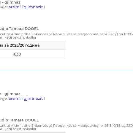
m - gjimnaz
чје:
arsimi i gjimnazit I
Studio Tamara DOOEL
rit të Arsimit dhe Shkencës të Republikës së Maqedonisë nr. 26-873/1 од 11.08
i këtij teksti shkollor
а за 2025/26 година
1638
m - gjimnaz
чје:
arsimi i gjimnazit I
Studio Tamara DOOEL
rit të Arsimit dhe Shkencës të Republikës së Maqedonisë nr. 26-340/56 од 22.
i këtij teksti shkollor