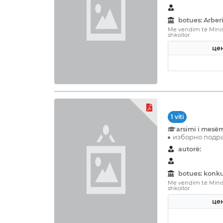
botues: Arberi
Me vendim të Minist
shkollor
цен
1 viti
arsimi i mesë
изборно подра
autorë:
botues: konku
Me vendim të Minist
shkollor
цен