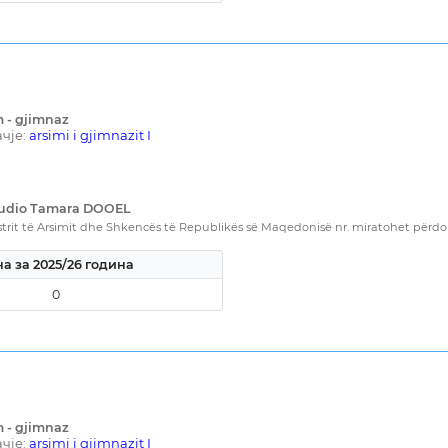
m - gjimnaz
чје:
arsimi i gjimnazit I
Studio Tamara DOOEL
rit të Arsimit dhe Shkencës të Republikës së Maqedonisë nr. miratohet përdorim
а за 2025/26 година
0
m - gjimnaz
чје:
arsimi i gjimnazit I