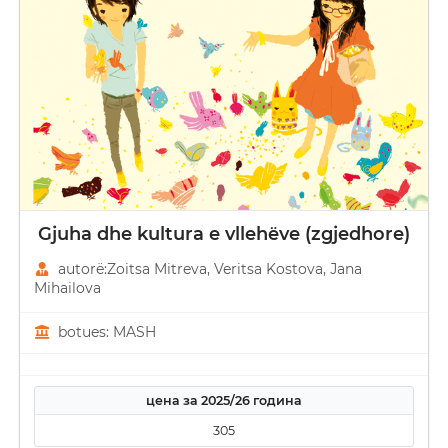
Gjuha dhe kultura e vllehëve (zgjedhore)
autorë:Zoitsa Mitreva, Veritsa Kostova, Јana
Mihailova
botues: MASH
цена за 2025/26 година
305