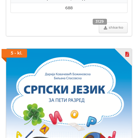
688
3129
shkarko
5 - kl.