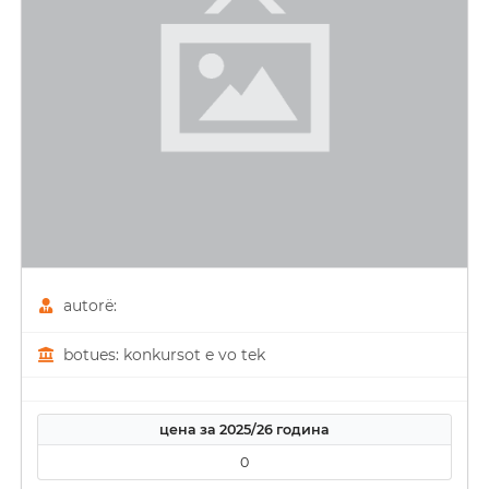
autorë:
botues: konkursot e vo tek
цена за 2025/26 година
0