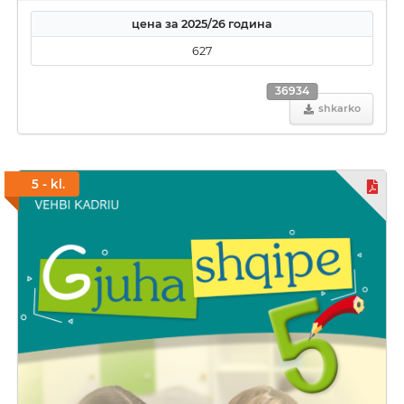
цена за 2025/26 година
627
36934
shkarko
5 - kl.