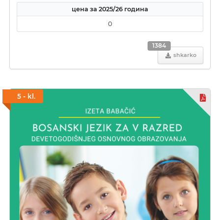
цена за 2025/26 година
0
1384
shkarko
5 - kl.