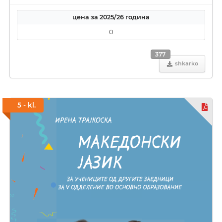
цена за 2025/26 година
0
377
shkarko
5 - kl.