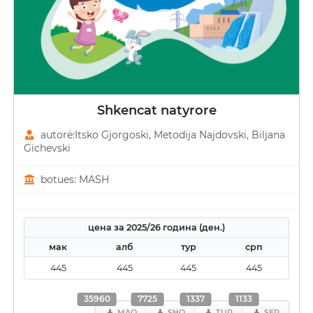
Shkencat natyrore
autorë:Itsko Gjorgoski, Metodija Najdovski, Biljana
Gichevski
botues: MASH
цена за 2025/26 година (ден.)
мак
алб
тур
срп
445
445
445
445
35960
7725
1337
1133
MAQ
SHQ
TUR
SER