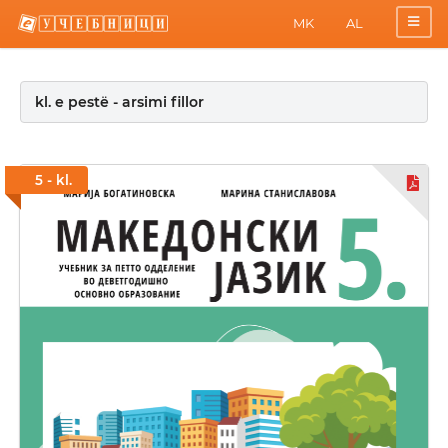
MK
AL
kl. e pestë - arsimi fillor
5 - kl.