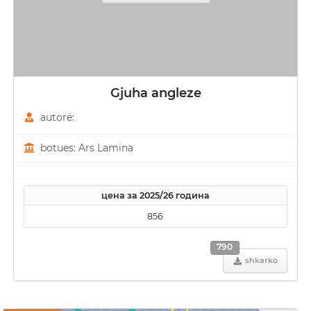
Gjuha angleze
autorë:
botues: Ars Lamina
цена за 2025/26 година
856
790
shkarko