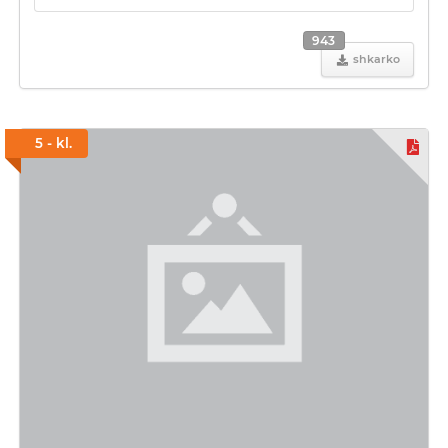
943
shkarko
5 - kl.