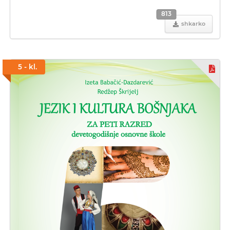
813
shkarko
5 - kl.