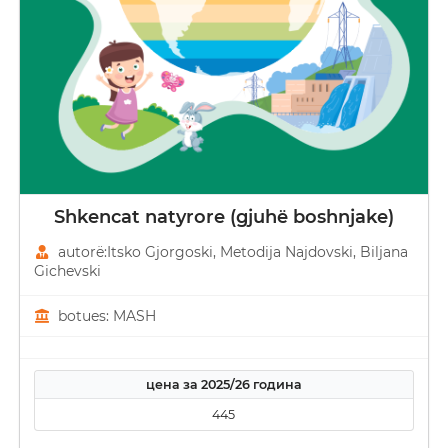
Shkencat natyrore (gjuhë boshnjake)
autorë:Itsko Gjorgoski, Metodija Najdovski, Biljana
Gichevski
botues: MASH
цена за 2025/26 година
445