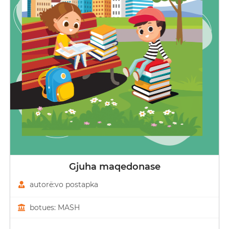
Gjuha maqedonase
autorë:vo postapka
botues: MASH