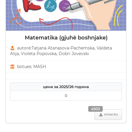
Matematika (gjuhë boshnjake)
autorë:Tatjana Atanasova-Pachemska, Valdeta
Alija, Violeta Popovska, Dobri Јovevski
botues: MASH
цена за 2025/26 година
0
4503
shkarko