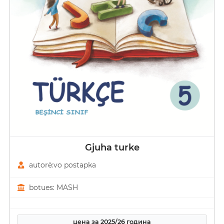
Gjuha turke
autorë:vo postapka
botues: MASH
цена за 2025/26 година