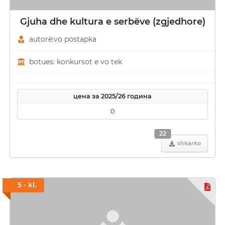
Gjuha dhe kultura e serbëve (zgjedhore)
autorë:vo postapka
botues: konkursot e vo tek
цена за 2025/26 година
0
22
shkarko
5 - kl.