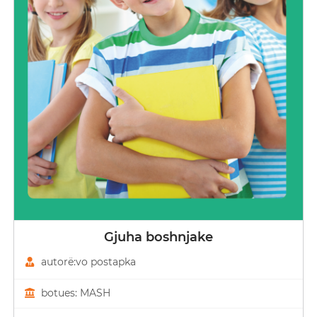
Gjuha boshnjake
autorë:vo postapka
botues: MASH