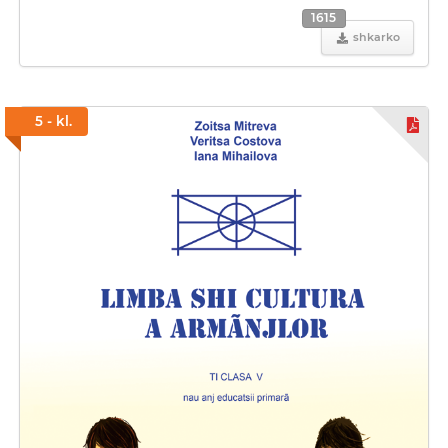
1615
shkarko
5 - kl.