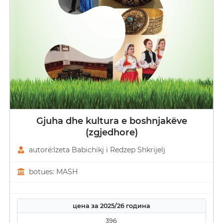
Gjuha dhe kultura e boshnjakëve
(zgjedhore)
autorë:Izeta Babichikj i Redzep Shkrijelj
botues: MASH
цена за 2025/26 година
396