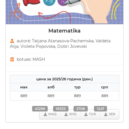
Matematika
autorë: Tatjana Atanasova-Pachemska, Valdeta
Alija, Violeta Popovska, Dobri Јovevski
botues: MASH
цена за 2025/26 година (ден.)
мак
алб
тур
срп
889
889
889
889
41296
16533
2708
1247
MAQ
SHQ
TUR
SER