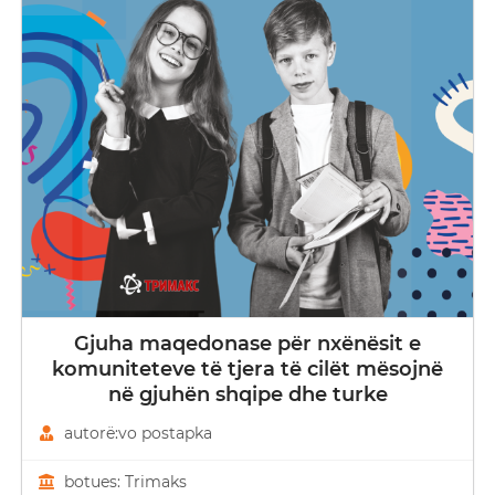
Gjuha maqedonase për nxënësit e
komuniteteve të tjera të cilët mësojnë
në gjuhën shqipe dhe turke
autorë:vo postapka
botues: Trimaks