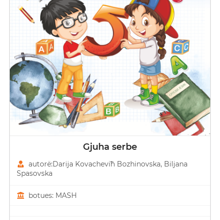
Gjuha serbe
autorë:Darija Kovacheviћ Bozhinovska, Biljana
Spasovska
botues: MASH