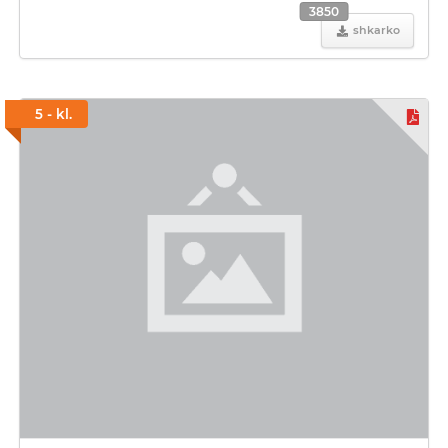
3850
shkarko
5 - kl.