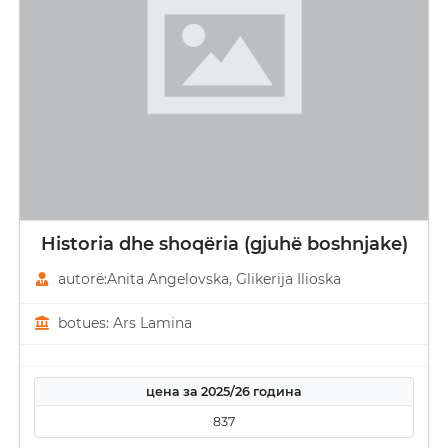
Historia dhe shoqëria (gjuhë boshnjake)
autorë:Anita Angelovska, Glikerija Ilioska
botues: Ars Lamina
цена за 2025/26 година
837