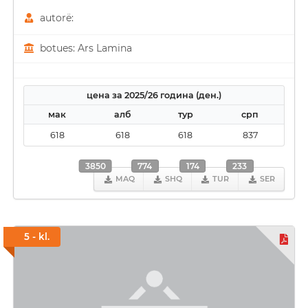
autorë:
botues: Ars Lamina
цена за 2025/26 година (ден.)
мак
алб
тур
срп
618
618
618
837
3850
774
174
233
MAQ
SHQ
TUR
SER
5 - kl.