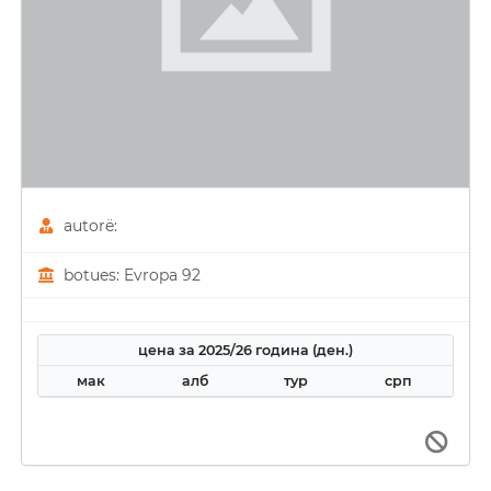
autorë:
botues: Evropa 92
цена за 2025/26 година (ден.)
мак
алб
тур
срп