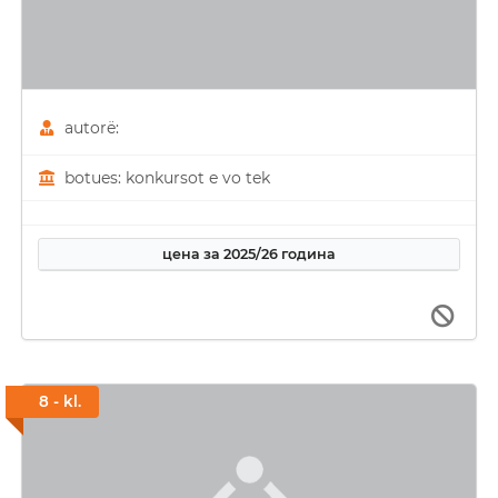
autorë:
botues: konkursot e vo tek
цена за 2025/26 година
8 - kl.