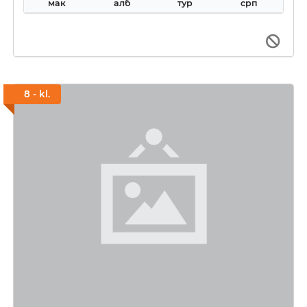
мак
алб
тур
срп
8 - kl.