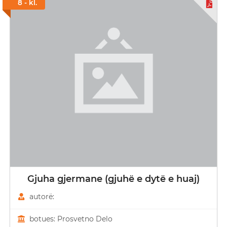
8 - kl.
Gjuha gjermane (gjuhë e dytë e huaj)
autorë:
botues: Prosvetno Delo