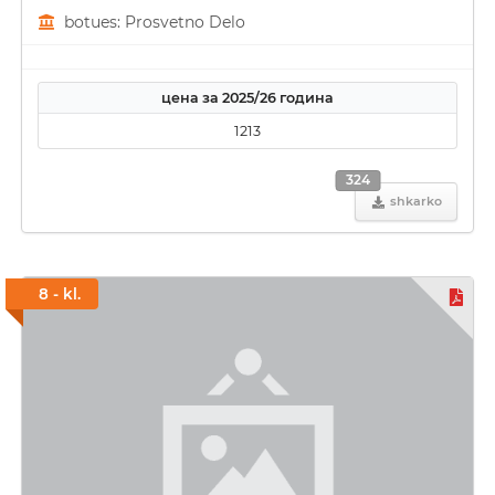
botues: Prosvetno Delo
цена за 2025/26 година
1213
324
shkarko
8 - kl.