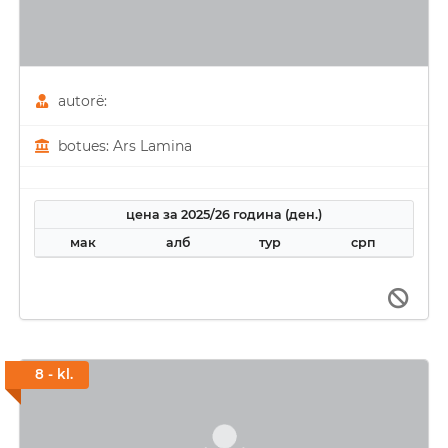
autorë:
botues: Ars Lamina
цена за 2025/26 година (ден.)
мак
алб
тур
срп
8 - kl.