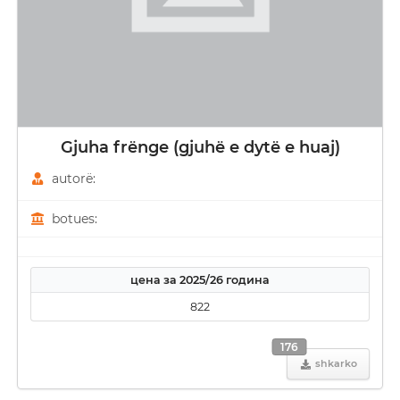
Gjuha frënge (gjuhë e dytë e huaj)
autorë:
botues:
цена за 2025/26 година
822
176
shkarko