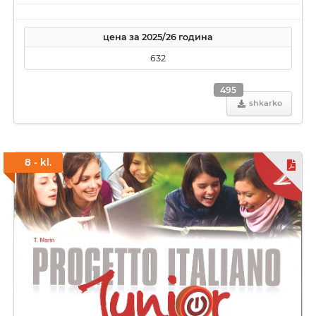
цена за 2025/26 година
632
495
shkarko
8 - kl.