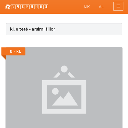
MK
AL
kl. e tetë - arsimi fillor
8 - kl.