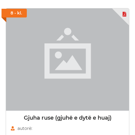
8 - kl.
Gjuha ruse (gjuhë e dytë e huaj)
autorë: