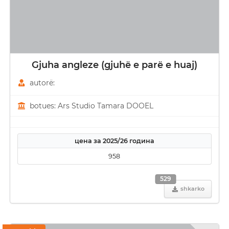
Gjuha angleze (gjuhë e parë e huaj)
autorë:
botues: Ars Studio Tamara DOOEL
цена за 2025/26 година
958
529
shkarko