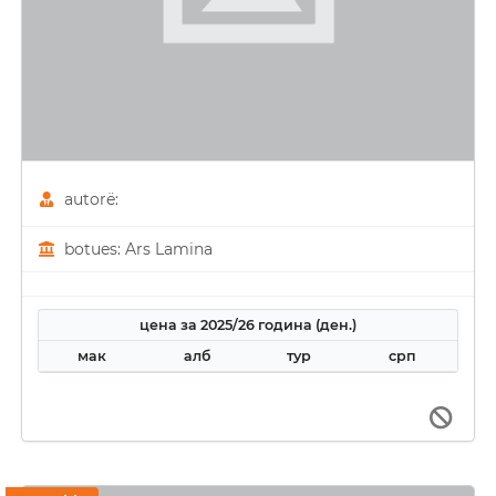
autorë:
botues: Ars Lamina
цена за 2025/26 година (ден.)
мак
алб
тур
срп