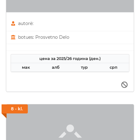
autorë:
botues: Prosvetno Delo
цена за 2025/26 година (ден.)
мак
алб
тур
срп
8 - kl.