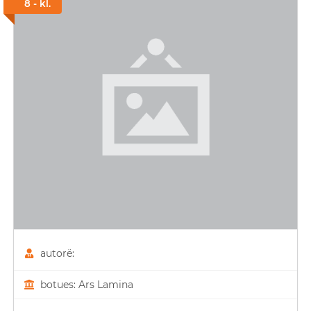
8 - kl.
autorë:
botues: Ars Lamina