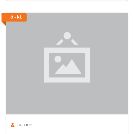
8 - kl.
autorë: