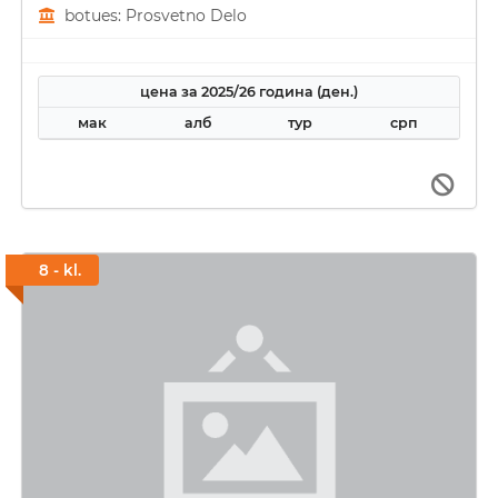
botues: Prosvetno Delo
цена за 2025/26 година (ден.)
мак
алб
тур
срп
8 - kl.