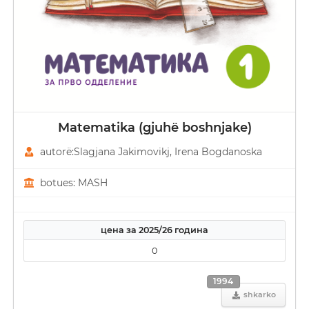
Matematika (gjuhë boshnjake)
autorë:Slagjana Јakimovikj, Irena Bogdanoska
botues: MASH
цена за 2025/26 година
0
1994
shkarko