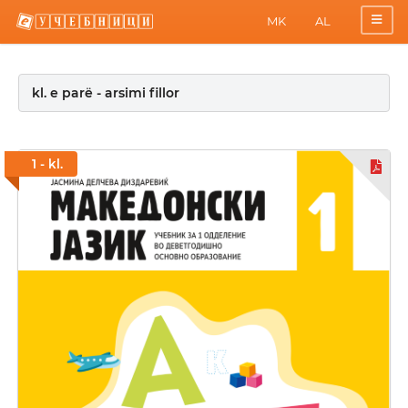
MK
AL
kl. e parë - arsimi fillor
1 - kl.