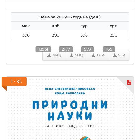
цена за 2025/26 година (ден.)
мак
алб
тур
срп
396
396
396
396
13951
2177
559
165
MAQ
SHQ
TUR
SER
1 - kl.