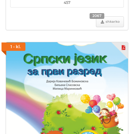
457
2067
shkarko
1 - kl.