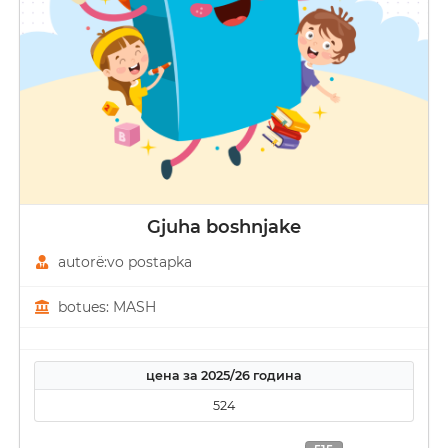
Gjuha boshnjake
autorë:vo postapka
botues: MASH
цена за 2025/26 година
524