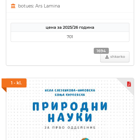
botues: Ars Lamina
цена за 2025/26 година
701
1694
shkarko
1 - kl.