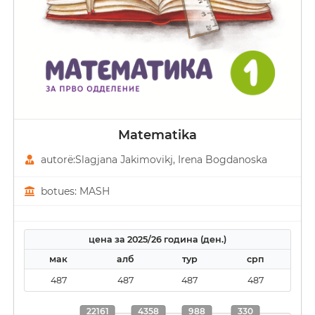
Matematika
autorë:Slagjana Јakimovikj, Irena Bogdanoska
botues: MASH
цена за 2025/26 година (ден.)
мак
алб
тур
срп
487
487
487
487
22161
4358
988
330