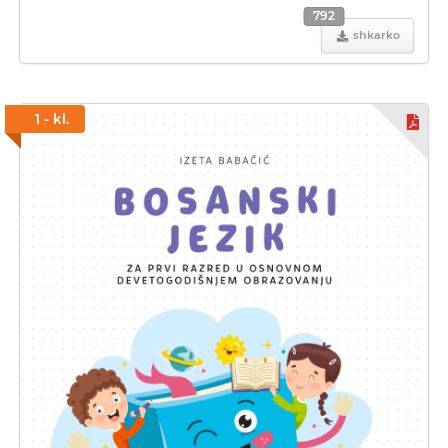
792
shkarko
1 - kl.