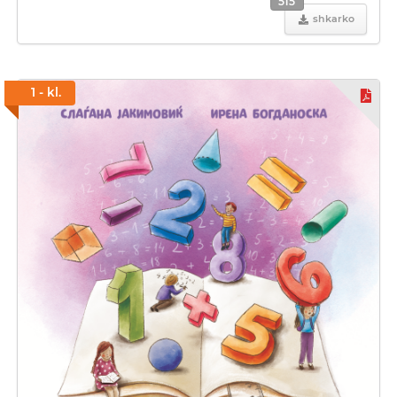
515
shkarko
1 - kl.