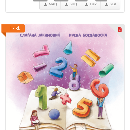
MAQ
SHQ
TUR
SER
1 - kl.