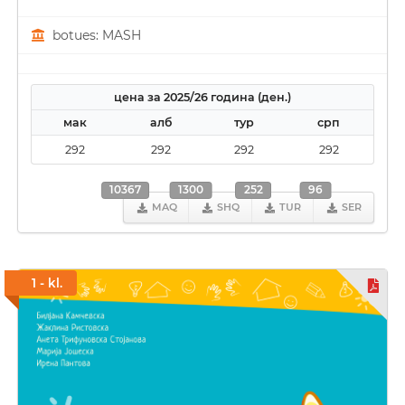
botues: MASH
цена за 2025/26 година (ден.)
мак
алб
тур
срп
292
292
292
292
10367
1300
252
96
MAQ
SHQ
TUR
SER
1 - kl.