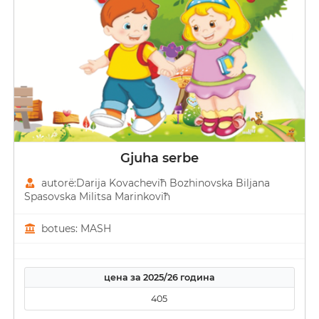
Gjuha serbe
autorë:Darija Kovacheviћ Bozhinovska Biljana
Spasovska Militsa Marinkoviћ
botues: MASH
цена за 2025/26 година
405