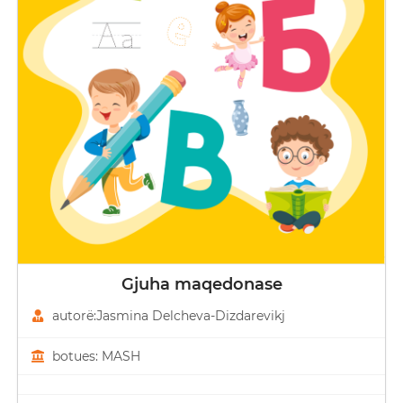
Gjuha maqedonase
autorë:Јasmina Delcheva-Dizdarevikj
botues: MASH