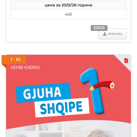
цена за 2025/26 година
445
32623
shkarko
1 - kl.