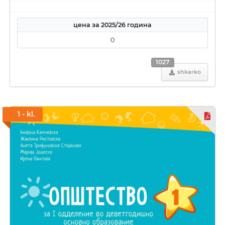
цена за 2025/26 година
0
1027
shkarko
1 - kl.