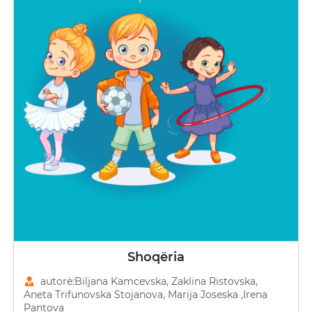
Shoqëria
autorë:Biljana Kamcevska, Zaklina Ristovska,
Aneta Trifunovska Stojanova, Marija Joseska ,Irena
Pantova