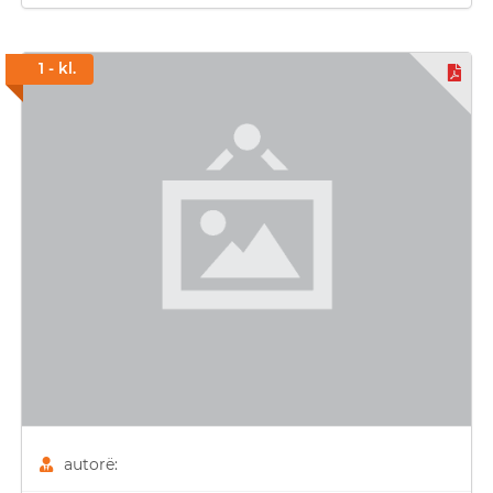
1 - kl.
autorë: