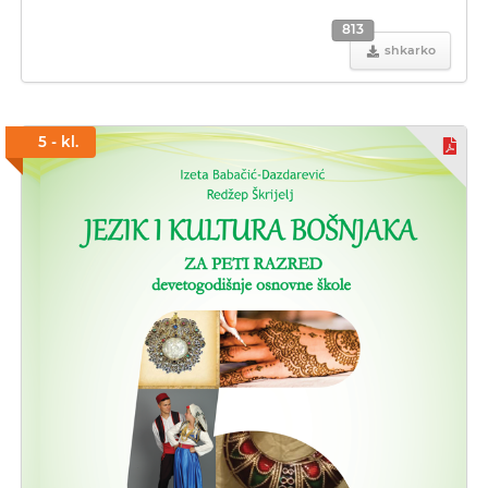
813
shkarko
5 - kl.