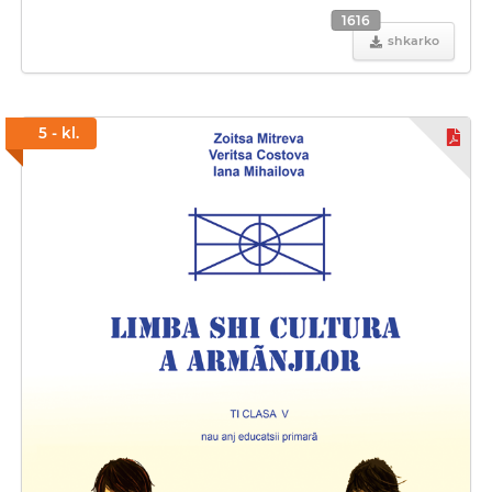
1616
shkarko
5 - kl.