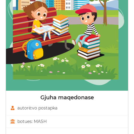
Gjuha maqedonase
autorë:vo postapka
botues: MASH