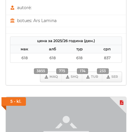
autorë:
botues: Ars Lamina
цена за 2025/26 година (ден.)
мак
алб
тур
срп
618
618
618
837
3855
775
174
233
MAQ
SHQ
TUR
SER
5 - kl.