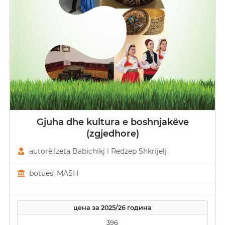
Gjuha dhe kultura e boshnjakëve
(zgjedhore)
autorë:Izeta Babichikj i Redzep Shkrijelj
botues: MASH
цена за 2025/26 година
396