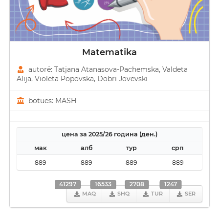
Matematika
autorë: Tatjana Atanasova-Pachemska, Valdeta
Alija, Violeta Popovska, Dobri Јovevski
botues: MASH
цена за 2025/26 година (ден.)
мак
алб
тур
срп
889
889
889
889
41297
16533
2708
1247
MAQ
SHQ
TUR
SER