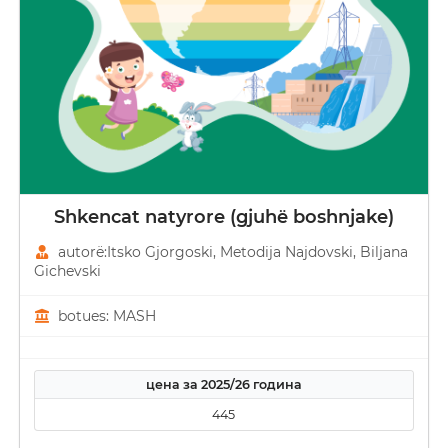
Shkencat natyrore (gjuhë boshnjake)
autorë:Itsko Gjorgoski, Metodija Najdovski, Biljana
Gichevski
botues: MASH
цена за 2025/26 година
445