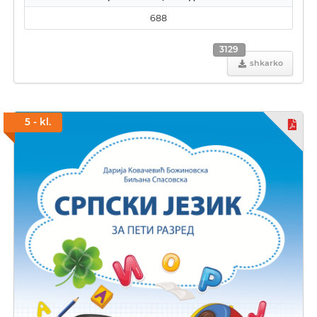
688
3129
shkarko
5 - kl.