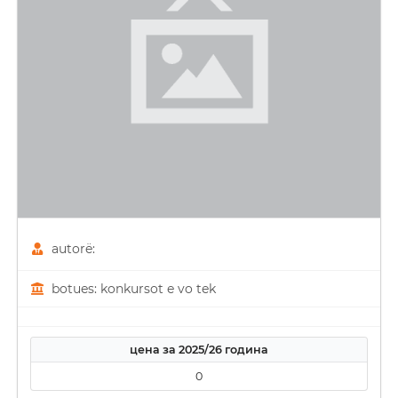
autorë:
botues: konkursot e vo tek
цена за 2025/26 година
0