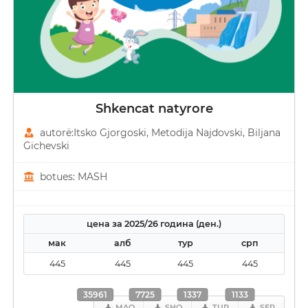
Shkencat natyrore
autorë:Itsko Gjorgoski, Metodija Najdovski, Biljana
Gichevski
botues: MASH
цена за 2025/26 година (ден.)
мак
алб
тур
срп
445
445
445
445
35961
7725
1337
1133
MAQ
SHQ
TUR
SER