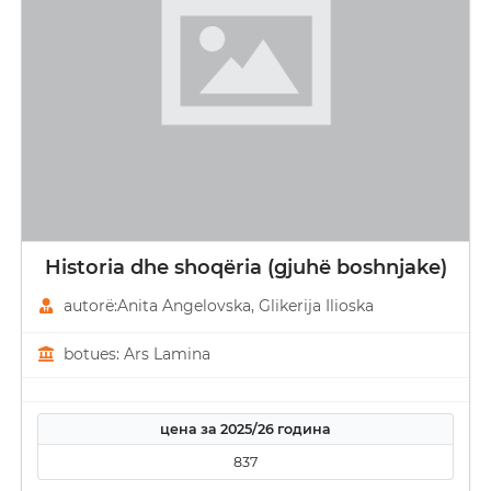
Historia dhe shoqëria (gjuhë boshnjake)
autorë:Anita Angelovska, Glikerija Ilioska
botues: Ars Lamina
цена за 2025/26 година
837