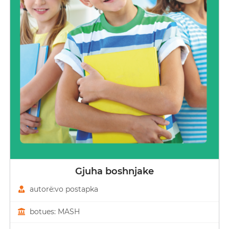
Gjuha boshnjake
autorë:vo postapka
botues: MASH