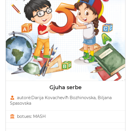
Gjuha serbe
autorë:Darija Kovacheviћ Bozhinovska, Biljana
Spasovska
botues: MASH