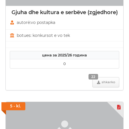
Gjuha dhe kultura e serbëve (zgjedhore)
autorë:vo postapka
botues: konkursot e vo tek
цена за 2025/26 година
0
22
shkarko
5 - kl.