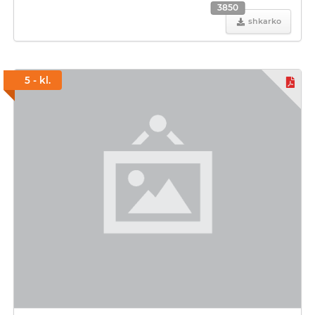
3850
shkarko
5 - kl.