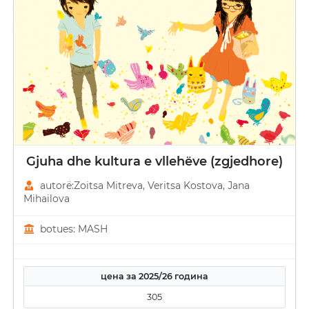
Gjuha dhe kultura e vllehëve (zgjedhore)
autorë:Zoitsa Mitreva, Veritsa Kostova, Јana
Mihailova
botues: MASH
цена за 2025/26 година
305