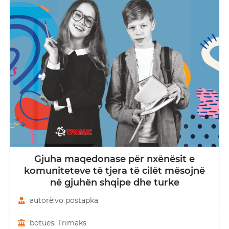
Gjuha maqedonase për nxënësit e
komuniteteve të tjera të cilët mësojnë
në gjuhën shqipe dhe turke
autorë:vo postapka
botues: Trimaks