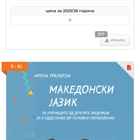
цена за 2025/26 година
0
377
shkarko
5 - kl.