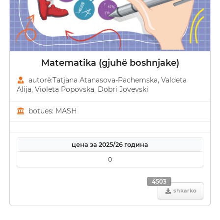
Matematika (gjuhë boshnjake)
autorë:Tatjana Atanasova-Pachemska, Valdeta
Alija, Violeta Popovska, Dobri Јovevski
botues: MASH
цена за 2025/26 година
0
4503
shkarko