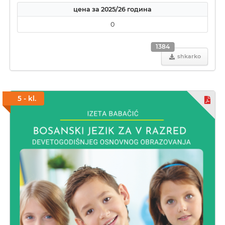
цена за 2025/26 година
0
1384
shkarko
5 - kl.