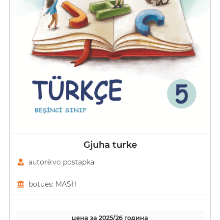
Gjuha turke
autorë:vo postapka
botues: MASH
цена за 2025/26 година