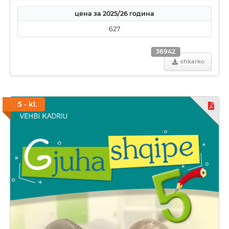
цена за 2025/26 година
627
36942
shkarko
5 - kl.