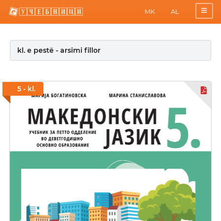
MK
AL
kl. e pestë - arsimi fillor
5 - kl.