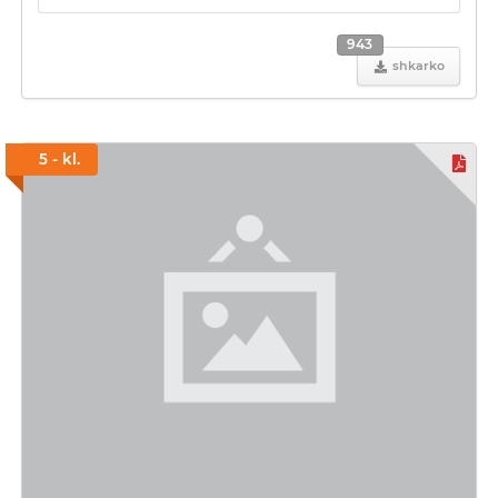
943
shkarko
5 - kl.