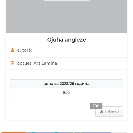
Gjuha angleze
autorë:
botues: Ars Lamina
цена за 2025/26 година
856
790
shkarko